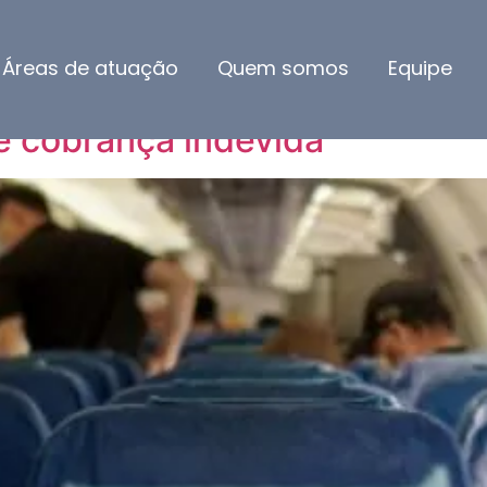
ro de 2025
Áreas de atuação
Quem somos
Equipe
cia de viagem e companhia aé
e cobrança indevida