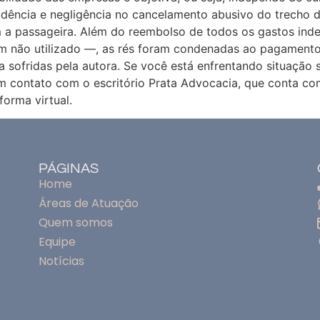
dência e negligência no cancelamento abusivo do trecho de
a passageira. Além do reembolso de todos os gastos ind
m não utilizado —, as rés foram condenadas ao pagamento 
eira sofridas pela autora. Se você está enfrentando situaç
em contato com o escritório Prata Advocacia, que conta com
orma virtual.
PÁGINAS
Home
Áreas de Atuação
Quem somos
Equipe
Notícias