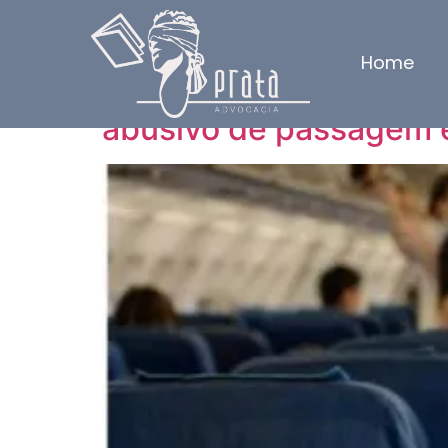
Dia:
11 de setemb
Home
Justiça condena agên
abusivo de passagem 