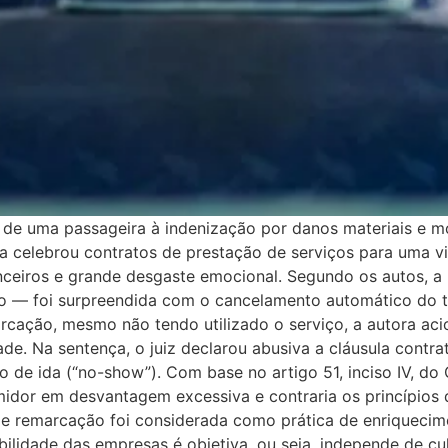
 de uma passageira à indenização por danos materiais e mo
a celebrou contratos de prestação de serviços para uma 
ceiros e grande desgaste emocional. Segundo os autos, a p
ago — foi surpreendida com o cancelamento automático do 
cação, mesmo não tendo utilizado o serviço, a autora acio
de. Na sentença, o juiz declarou abusiva a cláusula contr
de ida (“no-show”). Com base no artigo 51, inciso IV, do
midor em desvantagem excessiva e contraria os princípios 
 remarcação foi considerada como prática de enriquecimen
lidade das empresas é objetiva, ou seja, independe de cu