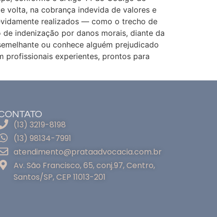
 volta, na cobrança indevida de valores e
evidamente realizados — como o trecho de
de indenização por danos morais, diante da
ão semelhante ou conhece alguém prejudicado
 profissionais experientes, prontos para
CONTATO
(13) 3219-8198
(13) 98134-7991
atendimento@prataadvocacia.com.br
Av. São Francisco, 65, conj.97, Centro,
Santos/SP, CEP 11013-201