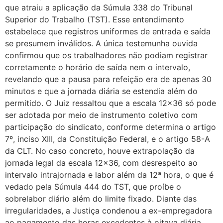
que atraiu a aplicação da Súmula 338 do Tribunal
Superior do Trabalho (TST). Esse entendimento
estabelece que registros uniformes de entrada e saída
se presumem inválidos.​ A única testemunha ouvida
confirmou que os trabalhadores não podiam registrar
corretamente o horário de saída nem o intervalo,
revelando que a pausa para refeição era de apenas 30
minutos e que a jornada diária se estendia além do
permitido. O Juiz ressaltou que a escala 12×36 só pode
ser adotada por meio de instrumento coletivo com
participação do sindicato, conforme determina o artigo
7º, inciso XIII, da Constituição Federal, e o artigo 58-A
da CLT.​ No caso concreto, houve extrapolação da
jornada legal da escala 12×36, com desrespeito ao
intervalo intrajornada e labor além da 12ª hora, o que é
vedado pela Súmula 444 do TST, que proíbe o
sobrelabor diário além do limite fixado.​ Diante das
irregularidades, a Justiça condenou a ex-empregadora
ao pagamento das horas excedentes à oitava diária