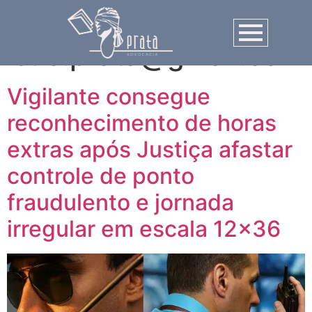
Autor:
sue.prata@gmail.com
Vigilante consegue
reconhecimento de horas
extras após Justiça afastar
controle de ponto
fraudulento e jornada
irregular em escala 12×36