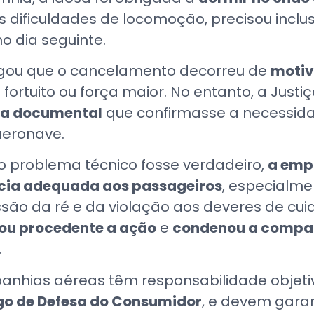
 dificuldades de locomoção, precisou inclus
o dia seguinte.
egou que o cancelamento decorreu de
motiv
fortuito ou força maior. No entanto, a Just
va documental
que confirmasse a necessid
aeronave.
e o problema técnico fosse verdadeiro,
a empr
ncia adequada aos passageiros
, especialme
ssão da ré e da violação aos deveres de cu
gou procedente a ação
e
condenou a compa
.
panhias aéreas têm responsabilidade objet
go de Defesa do Consumidor
, e devem garan