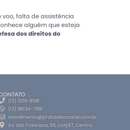
oo, falta de assistência
conhece alguém que esteja
efesa dos direitos do
CONTATO
(13) 3219-8198
(13) 98134-7991
atendimento@prataadvocacia.com.br
Av. São Francisco, 65, conj.97, Centro,