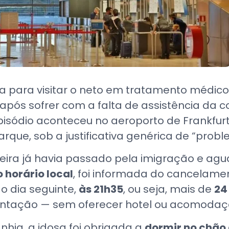
 para visitar o neto em tratamento médico o
após sofrer com a falta de assistência da
isódio aconteceu no aeroporto de Frankfur
rque, sob a justificativa genérica de “prob
eira já havia passado pela imigração e ag
 horário local
, foi informada do cancelame
o dia seguinte,
às 21h35
, ou seja, mais de
24
entação — sem oferecer hotel ou acomoda
ia, a idosa foi obrigada a
dormir no chão