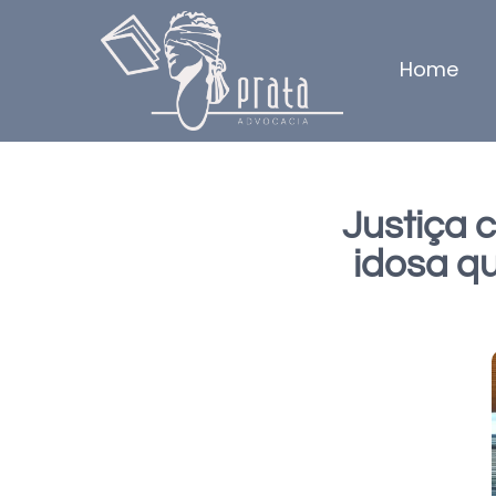
Home
Justiça 
idosa q