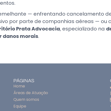
entos.
emelhante — enfrentando cancelamento de v
ivo por parte de companhias aéreas — ou 
ritório Prata Advocacia
, especializado na
d
r danos morais
.
PÁGINAS
Home
Áreas de Atuação
Quem somos
Equipe