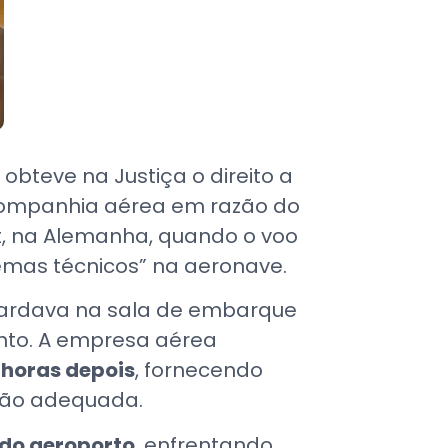
bteve na Justiça o direito a
 companhia aérea em razão do
t, na Alemanha, quando o voo
lemas técnicos” na aeronave.
uardava na sala de embarque
nto. A empresa aérea
 horas depois
, fornecendo
ção adequada.
 do aeroporto
, enfrentando